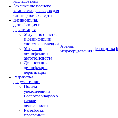
исследования
Заключение полного
комплекта договоров для
санитарной экспертизы
Дезинсекция,
дезинфекция и
дератизация
Услуги по очистке
и дезинфекции
систем вентиляции
Аренда
Услуги по
Дезсредства
медоборудования
дезинфекции
автотранспорта
Дезинсекция,
дезинфекция,
дератизация
Разработка
документации
Подача
уведомления в
Роспотребнадзор о
начале
деятельности
Разработка
программы