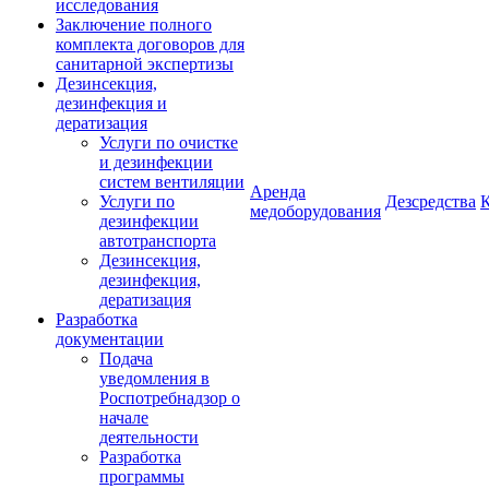
исследования
Заключение полного
комплекта договоров для
санитарной экспертизы
Дезинсекция,
дезинфекция и
дератизация
Услуги по очистке
и дезинфекции
систем вентиляции
Аренда
Услуги по
Дезсредства
медоборудования
дезинфекции
автотранспорта
Дезинсекция,
дезинфекция,
дератизация
Разработка
документации
Подача
уведомления в
Роспотребнадзор о
начале
деятельности
Разработка
программы