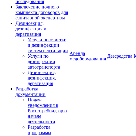
исследования
Заключение полного
комплекта договоров для
санитарной экспертизы
Дезинсекция,
дезинфекция и
дератизация
Услуги по очистке
и дезинфекции
систем вентиляции
Аренда
Услуги по
Дезсредства
медоборудования
дезинфекции
автотранспорта
Дезинсекция,
дезинфекция,
дератизация
Разработка
документации
Подача
уведомления в
Роспотребнадзор о
начале
деятельности
Разработка
программы