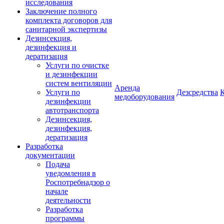
исследования
Заключение полного
комплекта договоров для
санитарной экспертизы
Дезинсекция,
дезинфекция и
дератизация
Услуги по очистке
и дезинфекции
систем вентиляции
Аренда
Услуги по
Дезсредства
медоборудования
дезинфекции
автотранспорта
Дезинсекция,
дезинфекция,
дератизация
Разработка
документации
Подача
уведомления в
Роспотребнадзор о
начале
деятельности
Разработка
программы