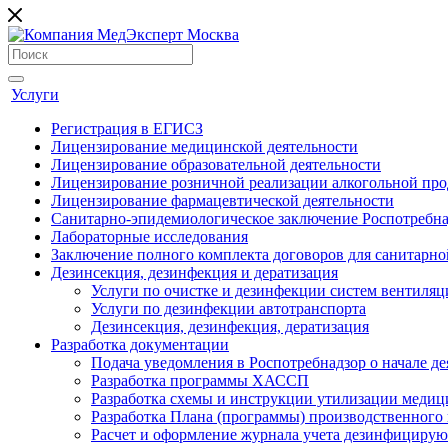
Услуги
Регистрация в ЕГИСЗ
Лицензирование медицинской деятельности
Лицензирование образовательной деятельности
Лицензирование розничной реализации алкогольной пр
Лицензирование фармацевтической деятельности
Санитарно-эпидемиологическое заключение Роспотребна
Лабораторные исследования
Заключение полного комплекта договоров для санитарно
Дезинсекция, дезинфекция и дератизация
Услуги по очистке и дезинфекции систем вентиляц
Услуги по дезинфекции автотранспорта
Дезинсекция, дезинфекция, дератизация
Разработка документации
Подача уведомления в Роспотребнадзор о начале де
Разработка программы ХАССП
Разработка схемы и инструкции утилизации медиц
Разработка Плана (программы) производственного
Расчет и оформление журнала учета дезинфицирую