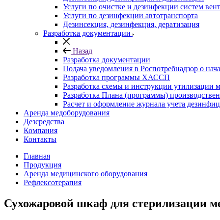
Услуги по очистке и дезинфекции систем вен
Услуги по дезинфекции автотранспорта
Дезинсекция, дезинфекция, дератизация
Разработка документации
Назад
Разработка документации
Подача уведомления в Роспотребнадзор о нача
Разработка программы ХАССП
Разработка схемы и инструкции утилизации 
Разработка Плана (программы) производствен
Расчет и оформление журнала учета дезинфи
Аренда медоборудования
Дезсредства
Компания
Контакты
Главная
Продукция
Аренда медицинского оборудования
Рефлексотерапия
Сухожаровой шкаф для стерилизации м