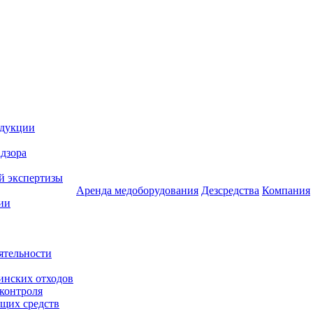
одукции
дзора
й экспертизы
Аренда медоборудования
Дезсредства
Компания
ии
ятельности
инских отходов
 контроля
щих средств