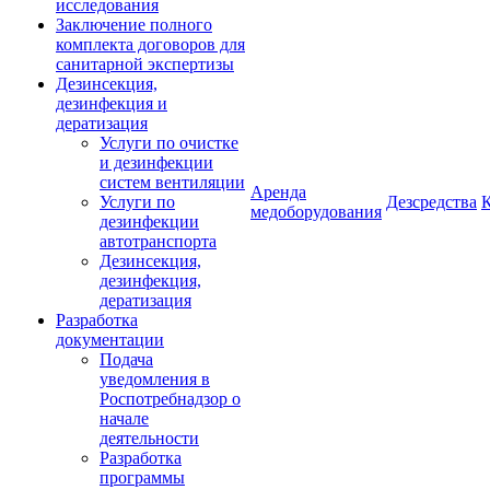
исследования
Заключение полного
комплекта договоров для
санитарной экспертизы
Дезинсекция,
дезинфекция и
дератизация
Услуги по очистке
и дезинфекции
систем вентиляции
Аренда
Услуги по
Дезсредства
медоборудования
дезинфекции
автотранспорта
Дезинсекция,
дезинфекция,
дератизация
Разработка
документации
Подача
уведомления в
Роспотребнадзор о
начале
деятельности
Разработка
программы