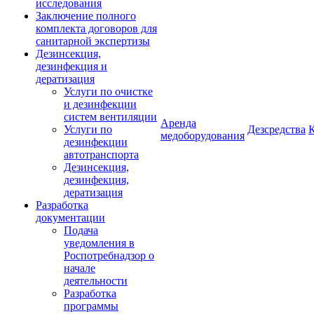
исследования
Заключение полного
комплекта договоров для
санитарной экспертизы
Дезинсекция,
дезинфекция и
дератизация
Услуги по очистке
и дезинфекции
систем вентиляции
Аренда
Услуги по
Дезсредства
медоборудования
дезинфекции
автотранспорта
Дезинсекция,
дезинфекция,
дератизация
Разработка
документации
Подача
уведомления в
Роспотребнадзор о
начале
деятельности
Разработка
программы