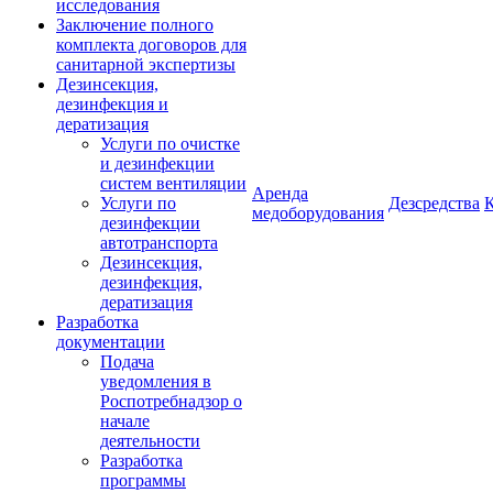
исследования
Заключение полного
комплекта договоров для
санитарной экспертизы
Дезинсекция,
дезинфекция и
дератизация
Услуги по очистке
и дезинфекции
систем вентиляции
Аренда
Услуги по
Дезсредства
медоборудования
дезинфекции
автотранспорта
Дезинсекция,
дезинфекция,
дератизация
Разработка
документации
Подача
уведомления в
Роспотребнадзор о
начале
деятельности
Разработка
программы