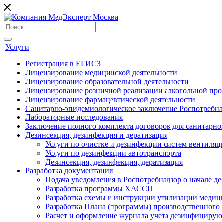
Услуги
Регистрация в ЕГИСЗ
Лицензирование медицинской деятельности
Лицензирование образовательной деятельности
Лицензирование розничной реализации алкогольной пр
Лицензирование фармацевтической деятельности
Санитарно-эпидемиологическое заключение Роспотребна
Лабораторные исследования
Заключение полного комплекта договоров для санитарно
Дезинсекция, дезинфекция и дератизация
Услуги по очистке и дезинфекции систем вентиляц
Услуги по дезинфекции автотранспорта
Дезинсекция, дезинфекция, дератизация
Разработка документации
Подача уведомления в Роспотребнадзор о начале де
Разработка программы ХАССП
Разработка схемы и инструкции утилизации медиц
Разработка Плана (программы) производственного
Расчет и оформление журнала учета дезинфицирую