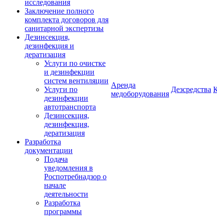
исследования
Заключение полного
комплекта договоров для
санитарной экспертизы
Дезинсекция,
дезинфекция и
дератизация
Услуги по очистке
и дезинфекции
систем вентиляции
Аренда
Услуги по
Дезсредства
медоборудования
дезинфекции
автотранспорта
Дезинсекция,
дезинфекция,
дератизация
Разработка
документации
Подача
уведомления в
Роспотребнадзор о
начале
деятельности
Разработка
программы