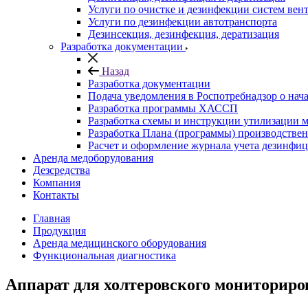
Услуги по очистке и дезинфекции систем вен
Услуги по дезинфекции автотранспорта
Дезинсекция, дезинфекция, дератизация
Разработка документации
Назад
Разработка документации
Подача уведомления в Роспотребнадзор о нача
Разработка программы ХАССП
Разработка схемы и инструкции утилизации 
Разработка Плана (программы) производствен
Расчет и оформление журнала учета дезинфи
Аренда медоборудования
Дезсредства
Компания
Контакты
Главная
Продукция
Аренда медицинского оборудования
Функциональная диагностика
Аппарат для холтеровского мониториро