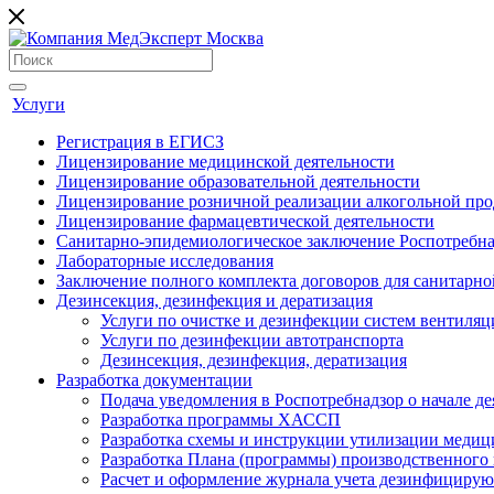
Услуги
Регистрация в ЕГИСЗ
Лицензирование медицинской деятельности
Лицензирование образовательной деятельности
Лицензирование розничной реализации алкогольной пр
Лицензирование фармацевтической деятельности
Санитарно-эпидемиологическое заключение Роспотребна
Лабораторные исследования
Заключение полного комплекта договоров для санитарно
Дезинсекция, дезинфекция и дератизация
Услуги по очистке и дезинфекции систем вентиляц
Услуги по дезинфекции автотранспорта
Дезинсекция, дезинфекция, дератизация
Разработка документации
Подача уведомления в Роспотребнадзор о начале де
Разработка программы ХАССП
Разработка схемы и инструкции утилизации медиц
Разработка Плана (программы) производственного
Расчет и оформление журнала учета дезинфицирую