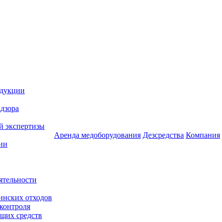
одукции
дзора
й экспертизы
Аренда медоборудования
Дезсредства
Компания
ии
ятельности
инских отходов
 контроля
щих средств